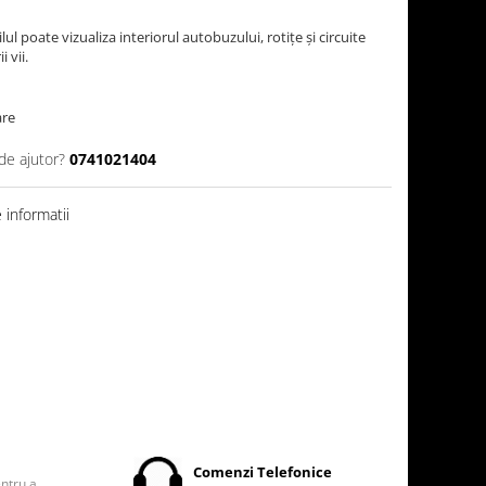
ul poate vizualiza interiorul autobuzului, rotiţe şi circuite
 vii.
are
de ajutor?
0741021404
informatii
t
Comenzi Telefonice
entru a