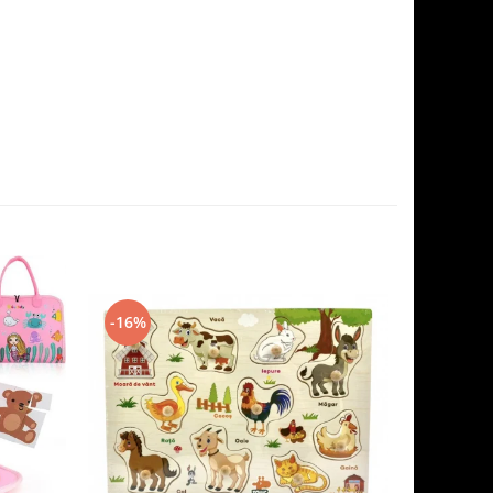
-16%
-35%