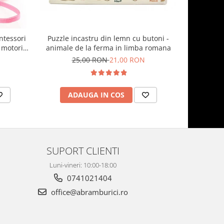
Puzzle incastru din lemn cu butoni -
ntessori
Joc sortar
animale de la ferma in limba romana
 motorii
25,00 RON
21,00 RON
6
ADAUGA IN COS
AD
SUPORT CLIENTI
Luni-vineri: 10:00-18:00
0741021404
office@abramburici.ro