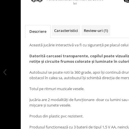
lei
Caracteristici
Review-uri
(1)
Descriere
Această jucărie interactivă va fi cu siguranţă pe placul celui
Datorită carcasei transparente, copilul poate vizuali
rotiţe şi circuite frumos colorate şi luminate în culorii
Autobuzul se poate roti la 360 grade, apoi îşi continuă dru
obstacol în calea sa, autobuzul îşi schimbă direcţia de mers
Totul pe ritmuri muzicale vesele.
Jucăria are 2 modalităţi de funcţionare- doar cu lumini sau c
mişcare şi sunete vesele.
Produs din plastic pvc rezistent.
Produsul funcţionează cu 3 baterii de tipul 1,5 V AA, neincl