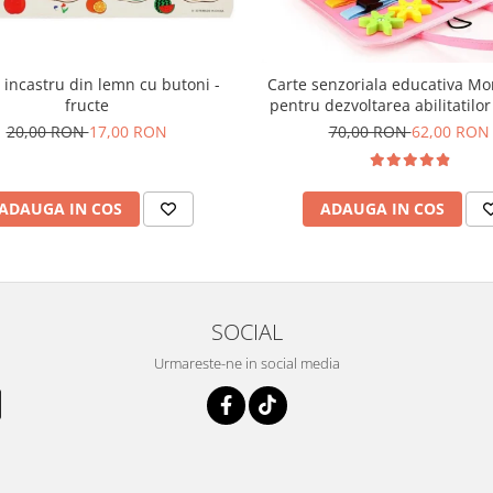
 incastru din lemn cu butoni -
Carte senzoriala educativa Mo
fructe
pentru dezvoltarea abilitatilor
model sirene/litere roz
20,00 RON
17,00 RON
70,00 RON
62,00 RON
ADAUGA IN COS
ADAUGA IN COS
SOCIAL
Urmareste-ne in social media