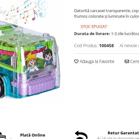
Datorită carcasei transparente, copil
frumos colorate şi luminate în culorii
STOC EPUIZAT
Durata de livrare:
1-3 zile lucrăto
Cod Produs:
100458
Ai nevoie 
Adauga la Favorite
Cere 
Retur Garanta
Plată Online
Ai 14 zile la dispoziție p