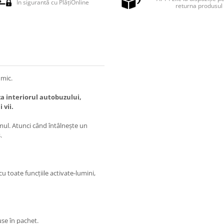
În sigurantă cu PlățiOnline
returna produsul
 mic.
za interiorul autobuzului,
 vii.
mul. Atunci când întâlneşte un
.
u toate funcţiile activate-lumini,
use în pachet.