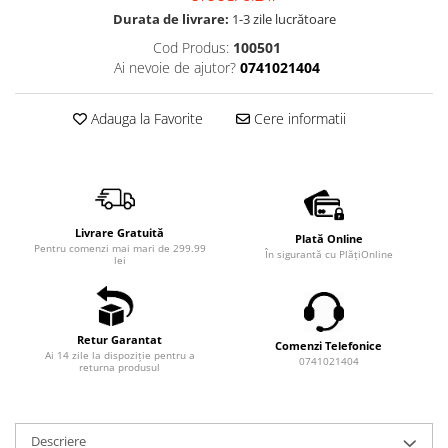
Durata de livrare:
1-3 zile lucrătoare
Cod Produs:
100501
Ai nevoie de ajutor?
0741021404
Adauga la Favorite
Cere informatii
Livrare Gratuită
Plată Online
Pentru comenzi mai mari de 299.99
În sigurantă cu PlățiOnline
lei
Retur Garantat
Comenzi Telefonice
Ai 14 zile la dispoziție pentru a
0741021404
returna produsul
Descriere