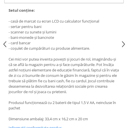
Setul conţine:
- casă de marcat cu ecran LCD cu calculator funcţional
- sertar pentru bani
- scanner cu sunete şi lumini
- bani-monede şi bancnote
- card bancar
- coşulet de cumpărături cu produse alimentare.
Cei mici vor putea inventa poveşti şi jocuri de rol, imaginându-şi
că se află la magazin pentru a-şi face cumpărăturile. Pot învăţa
astfel noţiuni elementare de educaţie financiară, faptul că în viaţa
de zi cu zi bunurile de consum le găsim în magazine şi pentru ele
trebuie să plătim fie cu bani cash, fie cu cardul. Jocul contribuie
deasemenea la dezvoltarea relaţionării sociale prin crearea
jocurilor de rol şi joaca cu prietenii.
Produsul funcţionează cu 2 baterii de tipul 1,5 V AA, neincluse în
pachet
Dimensiune ambalaj: 33,4 cm x 16,2 cm x 20 cm
Informatii conformitate produs