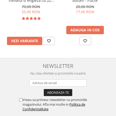
romana si engleza cu 224
butoni - fructe
de imagini si sunete,
70,00 RON
20,00 RON
incarcare USB
55,00 RON
17,00 RON
ADAUGA IN COS
VEZI VARIANTE
NEWSLETTER
Nu rata ofertele si promotiile noastre
Vreau sa primesc newsletter cu promotiile
magazinului. Afla mai multe in
Politica de
Confidentialitate