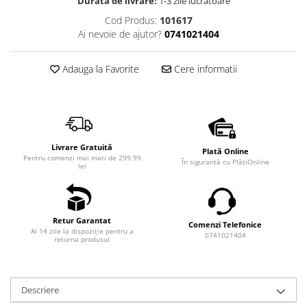
Durata de livrare:
1-3 zile lucrătoare
Cod Produs:
101617
Ai nevoie de ajutor?
0741021404
Adauga la Favorite
Cere informatii
Livrare Gratuită
Plată Online
Pentru comenzi mai mari de 299.99
În sigurantă cu PlățiOnline
lei
Retur Garantat
Comenzi Telefonice
Ai 14 zile la dispoziție pentru a
0741021404
returna produsul
Descriere