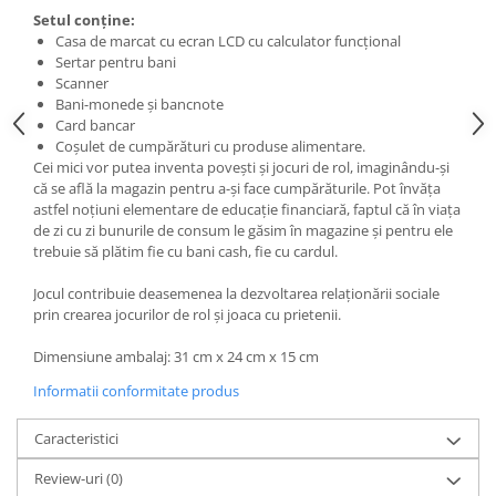
Setul conţine:
Casa de marcat cu ecran LCD cu calculator funcţional
Sertar pentru bani
Scanner
Bani-monede şi bancnote
Card bancar
Coşulet de cumpărături cu produse alimentare.
Cei mici vor putea inventa poveşti şi jocuri de rol, imaginându-şi
că se află la magazin pentru a-şi face cumpărăturile. Pot învăţa
astfel noţiuni elementare de educaţie financiară, faptul că în viaţa
de zi cu zi bunurile de consum le găsim în magazine şi pentru ele
trebuie să plătim fie cu bani cash, fie cu cardul.
Jocul contribuie deasemenea la dezvoltarea relaţionării sociale
prin crearea jocurilor de rol şi joaca cu prietenii.
Dimensiune ambalaj: 31 cm x 24 cm x 15 cm
Informatii conformitate produs
Caracteristici
Review-uri
(0)