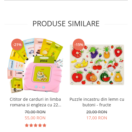
PRODUSE SIMILARE
-21%
-15%
Cititor de carduri in limba
Puzzle incastru din lemn cu
romana si engleza cu 224
butoni - fructe
de imagini si sunete,
70,00 RON
20,00 RON
incarcare USB
55,00 RON
17,00 RON