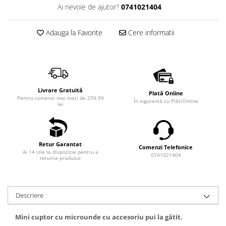
Ai nevoie de ajutor?
0741021404
Adauga la Favorite
Cere informatii
Livrare Gratuită
Plată Online
Pentru comenzi mai mari de 299.99
În sigurantă cu PlățiOnline
lei
Retur Garantat
Comenzi Telefonice
Ai 14 zile la dispoziție pentru a
0741021404
returna produsul
Descriere
Mini cuptor cu microunde cu accesoriu pui la gătit.