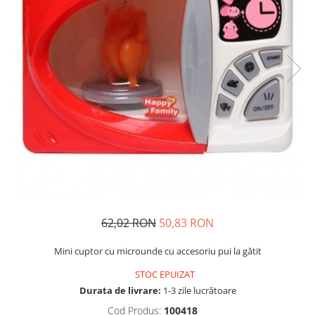
Usborne
62,02 RON
50,83 RON
Mini cuptor cu microunde cu accesoriu pui la gătit
STOC EPUIZAT
Durata de livrare:
1-3 zile lucrătoare
Cod Produs:
100418