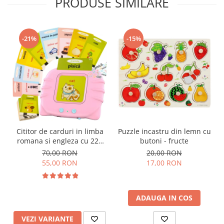
PRODUSE SIMILARE
-21%
-15%
Cititor de carduri in limba
Puzzle incastru din lemn cu
romana si engleza cu 224
butoni - fructe
de imagini si sunete,
70,00 RON
20,00 RON
incarcare USB
55,00 RON
17,00 RON
ADAUGA IN COS
VEZI VARIANTE