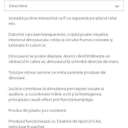
Descriere
Această jucărie interactivă va fi cu siguranţă pe placul celui
mic.
Datorită carcasei transparente, copilul poate vizualiza
interiorul dinozaurului, rotiţe şi circuite frumos colorate şi
luminate în culorii vii.
Dinozaurul se poate deplasa. Atunci când întâlneşte un
obstacol în calea sa, dinozaurul îşi schimbă direcţia de mers.
Totul pe ritmuri sonore ce imita sunetele produse de
dinozaur.
Jucăria contribuie la stimularea percepţiei vizuale şi
auditive, a coordonării mână-ochi şi la înţelegerea
principiului cauză-efect prin funcţia bump&go.
Produs din plastic pvc rezistent.
Produsul funcţionează cu 3 baterii de tipul 1,5 V AA,
neincluse în pachet