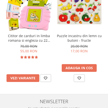
Cititor de carduri in limba
Puzzle incastru din lemn cu
romana si engleza cu 224
butoni - fructe
de imagini si sunete,
70,00 RON
20,00 RON
incarcare USB
55,00 RON
17,00 RON
ADAUGA IN COS
VEZI VARIANTE
NEWSLETTER