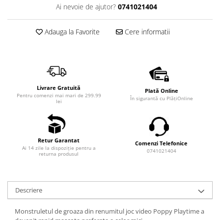
Ai nevoie de ajutor?
0741021404
Adauga la Favorite
Cere informatii
Livrare Gratuită
Plată Online
Pentru comenzi mai mari de 299.99
În sigurantă cu PlățiOnline
lei
Retur Garantat
Comenzi Telefonice
Ai 14 zile la dispoziție pentru a
0741021404
returna produsul
Descriere
Monstruletul de groaza din renumitul joc video Poppy Playtime a