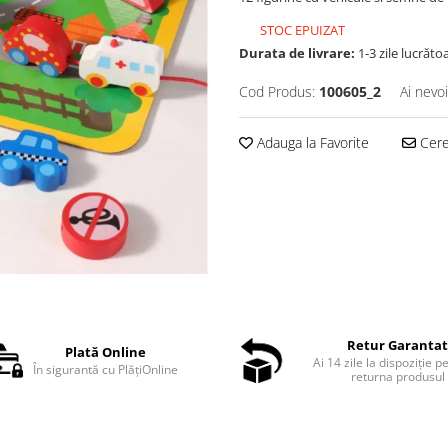
STOC EPUIZAT
Durata de livrare:
1-3 zile lucrăto
Cod Produs:
100605_2
Ai nevo
Adauga la Favorite
Cere 
Retur Garanta
Plată Online
Ai 14 zile la dispoziție p
În sigurantă cu PlățiOnline
returna produsul