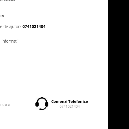
are
ie de ajutor?
0741021404
informatii
t
Comenzi Telefonice
entru a
0741021404