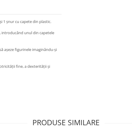
şi 1 şnur cu capete din plastic.
ur, introducând unul din capetele
să aşeze figurinele imaginându-şi
cităţii fine, a dexterităţii şi
PRODUSE SIMILARE