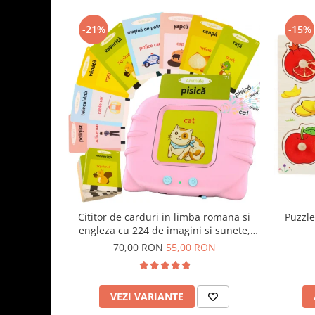
-21%
-15%
Cititor de carduri in limba romana si
Puzzle
engleza cu 224 de imagini si sunete,
incarcare USB
70,00 RON
55,00 RON
VEZI VARIANTE