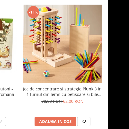
-11%
-19%
utoni -
Joc de concentrare si strategie Plunk 3 in
Set magn
 romana
1 turnul din lemn cu betisoare si bile
STI
colorate
70,00 RON
62,00 RON
12
ADAUGA IN COS
AD