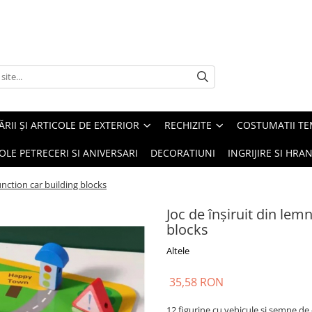
ĂRII ȘI ARTICOLE DE EXTERIOR
RECHIZITE
COSTUMATII TE
OLE PETRECERI SI ANIVERSARI
DECORATIUNI
INGRIJIRE SI HRAN
unction car building blocks
Joc de înşiruit din lem
blocks
Altele
35,58 RON
12 figurine cu vehicule si semne de 