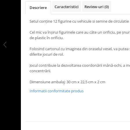
Caracteristici
Review-uri
(0)
Descriere
Setul conţine 12 figurine cu vehicule si semne de circulatie 
Cel mic va înşirui figurinele care au câte un orificiu, pe şn
de plastic în orificiu.
Folosind cartonul cu imaginea din oraselul vesel, va putea 
diferite jocuri de rol.
Jocul contribuie la dezvoltarea coordonării mână-ochi, a motri
concentrării.
Dimensiune ambalaj: 30 cm x 22,5 cm x 2 cm
Informatii conformitate produs