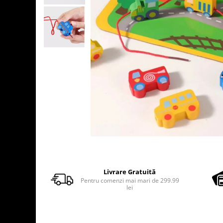
Usborne
Livrare Gratuită
Pentru comenzi mai mari de 299.99
lei