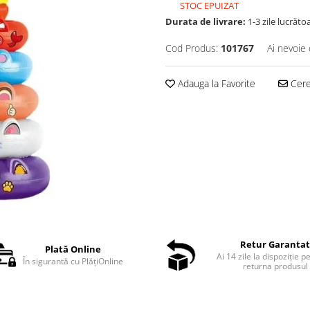
STOC EPUIZAT
Durata de livrare:
1-3 zile lucrăto
Cod Produs:
101767
Ai nevoie 
Adauga la Favorite
Cere 
Retur Garanta
Plată Online
Ai 14 zile la dispoziție p
În sigurantă cu PlățiOnline
returna produsul