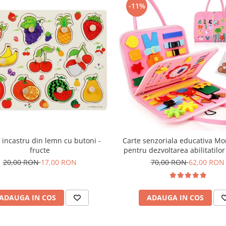
-11%
 incastru din lemn cu butoni -
Carte senzoriala educativa Mo
fructe
pentru dezvoltarea abilitatilor
model sirene/litere roz
20,00 RON
17,00 RON
70,00 RON
62,00 RON
ADAUGA IN COS
ADAUGA IN COS