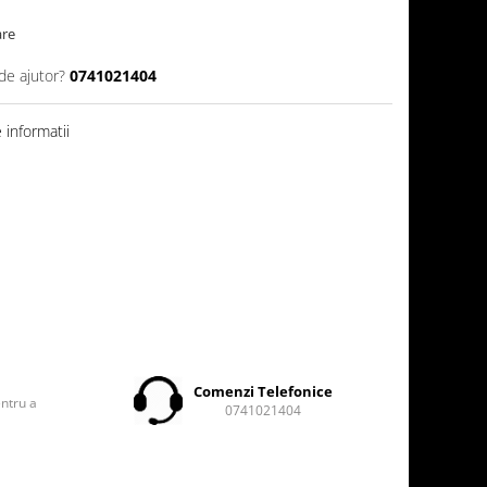
are
de ajutor?
0741021404
informatii
t
Comenzi Telefonice
entru a
0741021404