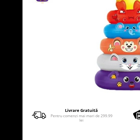
Usborne
Livrare Gratuită
Pentru comenzi mai mari de 299.99
lei