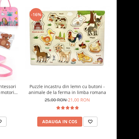
-16%
-35%
Puzzle incastru din lemn cu butoni -
ntessori
Joc sortar
animale de la ferma in limba romana
 motorii
25,00 RON
21,00 RON
6
ADAUGA IN COS
AD