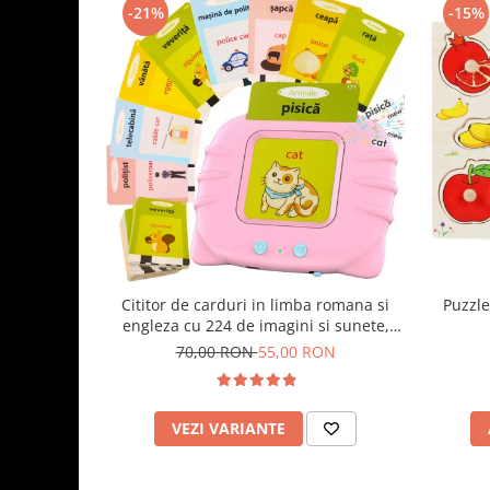
-21%
-15%
Cititor de carduri in limba romana si
Puzzle
engleza cu 224 de imagini si sunete,
incarcare USB
70,00 RON
55,00 RON
VEZI VARIANTE