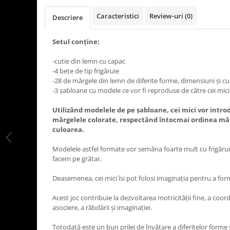
Caracteristici
Review-uri
(0)
Descriere
Setul conține:
-cutie din lemn cu capac
-4 bețe de tip frigăruie
-28 de mărgele din lemn de diferite forme, dimensiuni și cu
-3 șabloane cu modele ce vor fi reproduse de către cei mici
Utilizând modelele de pe șabloane, cei mici vor intr
mărgelele colorate, respectând întocmai ordinea măr
culoarea.
Modelele astfel formate vor semăna foarte mult cu frigăruil
facem pe grătar.
Deasemenea, cei mici îsi pot folosi imaginația pentru a for
Acest joc contribuie la dezvoltarea motricității fine, a coor
asociere, a răbdării și imaginației.
Totodată este un bun prilej de învățare a diferitelor forme ș