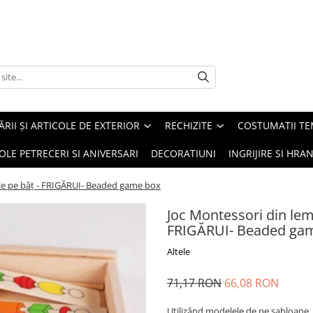
ĂRII ȘI ARTICOLE DE EXTERIOR
RECHIZITE
COSTUMATII TE
OLE PETRECERI SI ANIVERSARI
DECORATIUNI
INGRIJIRE SI HRAN
ele pe băț - FRIGĂRUI- Beaded game box
Joc Montessori din lem
FRIGĂRUI- Beaded ga
Altele
71,17 RON
66,08 RON
Utilizând modelele de pe șabloane, 