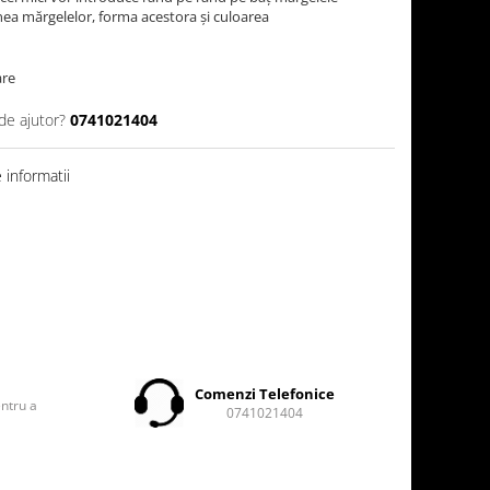
nea mărgelelor, forma acestora și culoarea
are
de ajutor?
0741021404
informatii
t
Comenzi Telefonice
entru a
0741021404