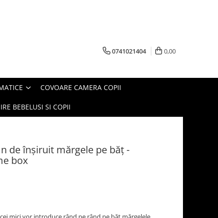
0741021404
0,00
MATICE
COVOARE CAMERA COPII
IRE BEBELUSI SI COPII
n de înșiruit mărgele pe băț -
me box
cei mici vor introduce rând pe rând pe băț mărgelele