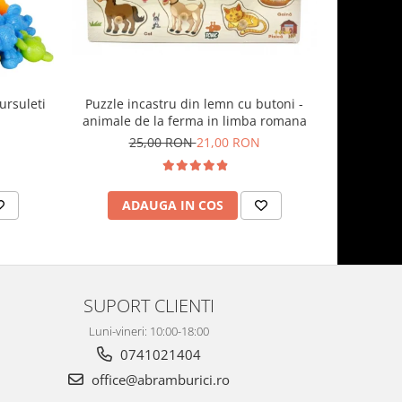
Puzzle incastru din lemn cu butoni -
 ursuleti
Carte sen
animale de la ferma in limba romana
pentru dez
mo
25,00 RON
21,00 RON
7
ADAUGA IN COS
AD
SUPORT CLIENTI
Luni-vineri: 10:00-18:00
0741021404
office@abramburici.ro