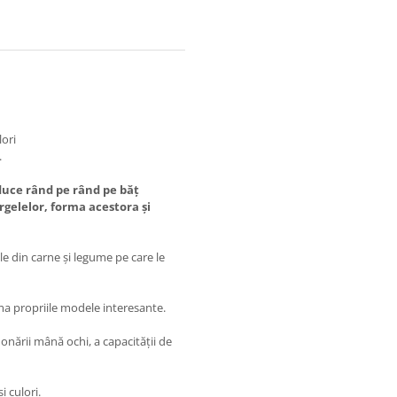
lori
.
oduce rând pe rând pe băț
gelelor, forma acestora și
e din carne și legume pe care le
ma propriile modele interesante.
donării mână ochi, a capacității de
i culori.