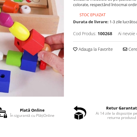
colorate, respectând întocmai ordi
STOC EPUIZAT
Durata de livrare:
1-3 zile lucrăto
Cod Produs:
100268
Ai nevoie 
Adauga la Favorite
Cere 
Retur Garanta
Plată Online
Ai 14 zile la dispoziție p
În sigurantă cu PlățiOnline
returna produsul