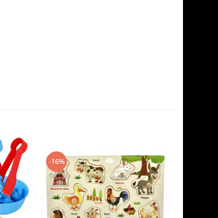
-16%
-11%