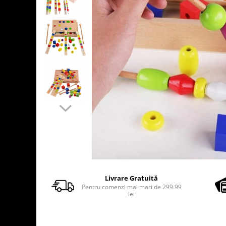
Usborne
Livrare Gratuită
Pentru comenzi mai mari de 299.99
lei