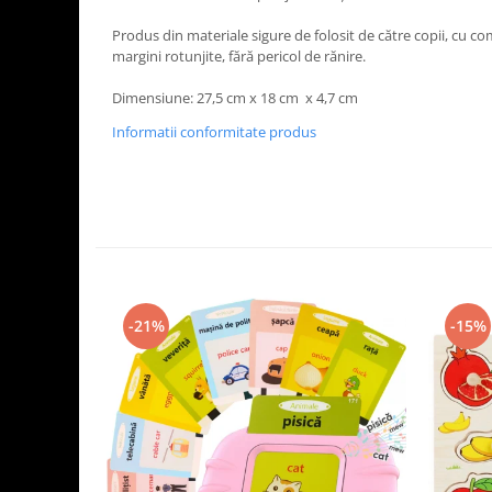
Produs din materiale sigure de folosit de către copii, cu c
margini rotunjite, fără pericol de rănire.
Dimensiune: 27,5 cm x 18 cm x 4,7 cm
Informatii conformitate produs
-21%
-15%