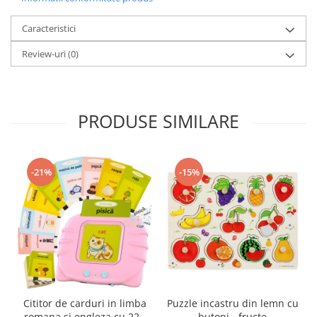
Caracteristici
Review-uri
(0)
PRODUSE SIMILARE
-21%
-15%
Cititor de carduri in limba
Puzzle incastru din lemn cu
romana si engleza cu 224
butoni - fructe