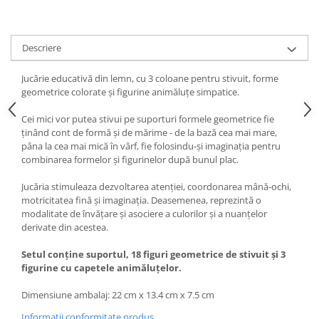
Descriere
Jucărie educativă din lemn, cu 3 coloane pentru stivuit, forme
geometrice colorate şi figurine animăluţe simpatice.
Cei mici vor putea stivui pe suporturi formele geometrice fie
ţinând cont de formă şi de mărime - de la bază cea mai mare,
pâna la cea mai mică în vârf, fie folosindu-şi imaginaţia pentru
combinarea formelor şi figurinelor după bunul plac.
Jucăria stimuleaza dezvoltarea atenţiei, coordonarea mână-ochi,
motricitatea fină şi imaginaţia. Deasemenea, reprezintă o
modalitate de învăţare şi asociere a culorilor şi a nuanţelor
derivate din acestea.
Setul conţine suportul, 18 figuri geometrice de stivuit şi 3
figurine cu capetele animăluţelor.
Dimensiune ambalaj: 22 cm x 13.4 cm x 7.5 cm
Informatii conformitate produs