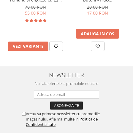
de imagini si sunete,
70,00 RON
20,00 RON
incarcare USB
55,00 RON
17,00 RON
ADAUGA IN COS
VEZI VARIANTE
NEWSLETTER
Nu rata ofertele si promotiile noastre
Vreau sa primesc newsletter cu promotiile
magazinului. Afla mai multe in
Politica de
Confidentialitate