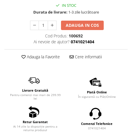
IN STOC
Durata de livrare:
1-3 zile lucrătoare
ADAUGA IN COS
Cod Produs:
100692
Ai nevoie de ajutor?
0741021404
Adauga la Favorite
Cere informatii
Livrare Gratuită
Plată Online
Pentru comenzi mai mari de 299.99
În sigurantă cu PlățiOnline
lei
Retur Garantat
Comenzi Telefonice
Ai 14 zile la dispoziție pentru a
0741021404
returna produsul