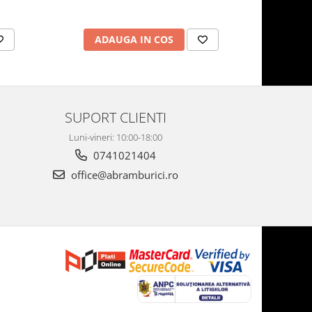
ADAUGA IN COS
AD
SUPORT CLIENTI
Luni-vineri: 10:00-18:00
0741021404
office@abramburici.ro