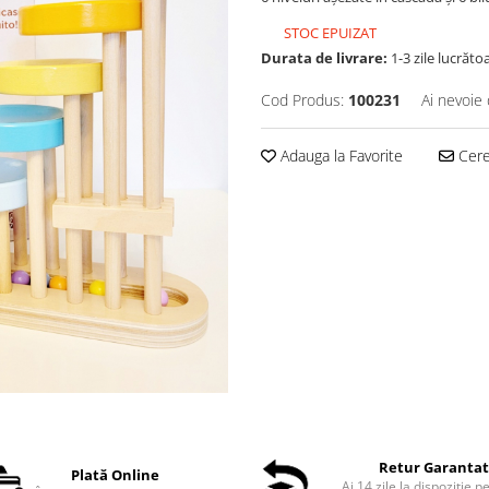
STOC EPUIZAT
Durata de livrare:
1-3 zile lucrăto
Cod Produs:
100231
Ai nevoie 
Adauga la Favorite
Cere 
Retur Garanta
Plată Online
Ai 14 zile la dispoziție p