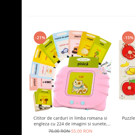
-21%
-15%
Cititor de carduri in limba romana si
Puzzle
engleza cu 224 de imagini si sunete,
incarcare USB
70,00 RON
55,00 RON