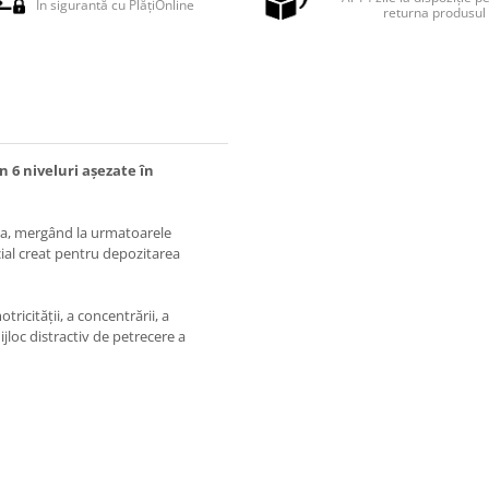
În sigurantă cu PlățiOnline
returna produsul
n 6 niveluri așezate în
ădea, mergând la urmatoarele
ecial creat pentru depozitarea
icității, a concentrării, a
jloc distractiv de petrecere a