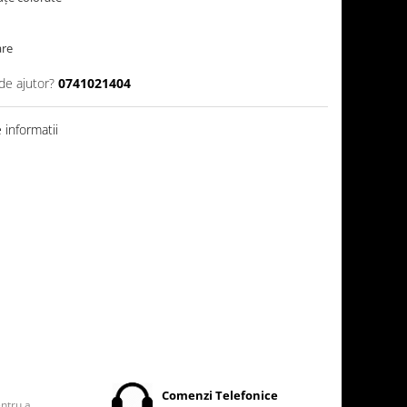
are
de ajutor?
0741021404
informatii
t
Comenzi Telefonice
entru a