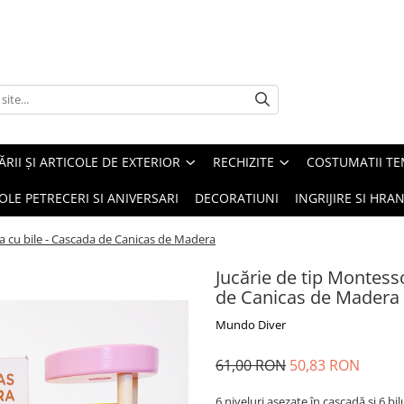
ĂRII ȘI ARTICOLE DE EXTERIOR
RECHIZITE
COSTUMATII TE
OLE PETRECERI SI ANIVERSARI
DECORATIUNI
INGRIJIRE SI HRAN
a cu bile - Cascada de Canicas de Madera
Jucărie de tip Montess
de Canicas de Madera
Mundo Diver
61,00 RON
50,83 RON
6 niveluri așezate în cascadă și 6 bi