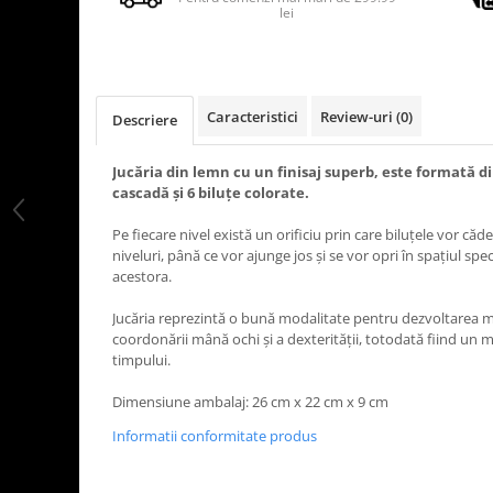
lei
Caracteristici
Review-uri
(0)
Descriere
Jucăria din lemn cu un finisaj superb, este formată di
cascadă și 6 biluțe colorate.
Pe fiecare nivel există un orificiu prin care biluțele vor c
niveluri, până ce vor ajunge jos și se vor opri în spațiul sp
acestora.
Jucăria reprezintă o bună modalitate pentru dezvoltarea motr
coordonării mână ochi și a dexterității, totodată fiind un mi
timpului.
Dimensiune ambalaj: 26 cm x 22 cm x 9 cm
Informatii conformitate produs