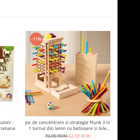
-11%
-19%
utoni -
Joc de concentrare si strategie Plunk 3 in
Set magn
 romana
1 turnul din lemn cu betisoare si bile
STI
colorate
70,00 RON
62,00 RON
12