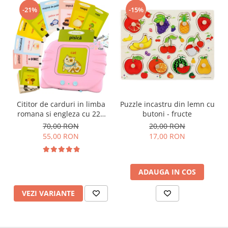
-21%
-15%
Cititor de carduri in limba
Puzzle incastru din lemn cu
romana si engleza cu 224
butoni - fructe
de imagini si sunete,
70,00 RON
20,00 RON
incarcare USB
55,00 RON
17,00 RON
ADAUGA IN COS
VEZI VARIANTE