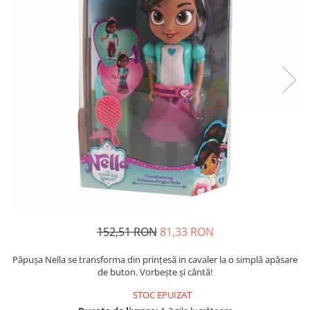
Usborne
152,51 RON
81,33 RON
Păpușa Nella se transforma din prințesă in cavaler la o simplă apăsare
de buton. Vorbește și cântă!
STOC EPUIZAT