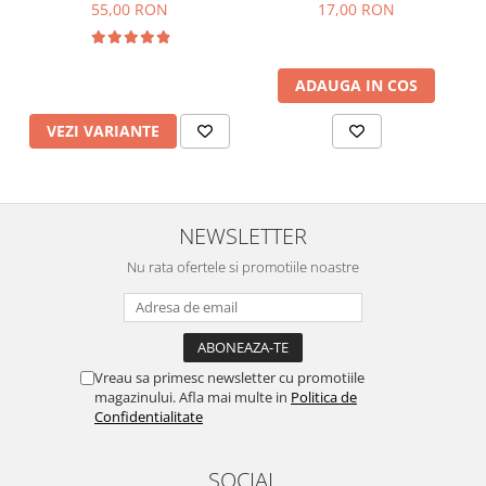
incarcare USB
55,00 RON
17,00 RON
ADAUGA IN COS
VEZI VARIANTE
NEWSLETTER
Nu rata ofertele si promotiile noastre
Vreau sa primesc newsletter cu promotiile
magazinului. Afla mai multe in
Politica de
Confidentialitate
SOCIAL