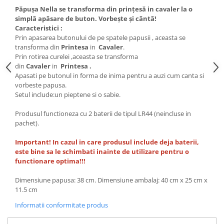
Păpușa Nella se transforma din prințesă in cavaler la o
simplă apăsare de buton. Vorbește și cântă!
Caracteristici :
Prin apasarea butonului de pe spatele papusii , aceasta se
transforma din
Printesa
in
Cavaler
.
Prin rotirea curelei ,aceasta se transforma
din
Cavaler
in
Printesa .
Apasati pe butonul in forma de inima pentru a auzi cum canta si
vorbeste papusa.
Setul include:un pieptene si o sabie.
Produsul functioneza cu 2 baterii de tipul LR44 (neincluse in
pachet).
Important! In cazul in care produsul include deja baterii,
este bine sa le schimbati inainte de utilizare pentru o
functionare optima!!!
Dimensiune papusa: 38 cm. Dimensiune ambalaj: 40 cm x 25 cm x
11.5 cm
Informatii conformitate produs