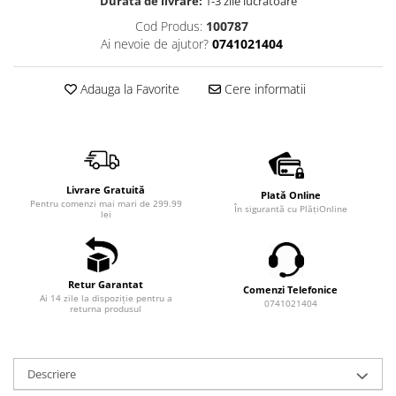
Durata de livrare:
1-3 zile lucrătoare
Cod Produs:
100787
Ai nevoie de ajutor?
0741021404
Adauga la Favorite
Cere informatii
Livrare Gratuită
Plată Online
Pentru comenzi mai mari de 299.99
În sigurantă cu PlățiOnline
lei
Retur Garantat
Comenzi Telefonice
Ai 14 zile la dispoziție pentru a
0741021404
returna produsul
Descriere