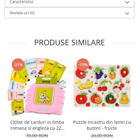
Caracteristici
Review-uri
(0)
PRODUSE SIMILARE
-21%
-15%
Cititor de carduri in limba
Puzzle incastru din lemn cu
romana si engleza cu 224
butoni - fructe
de imagini si sunete,
70,00 RON
20,00 RON