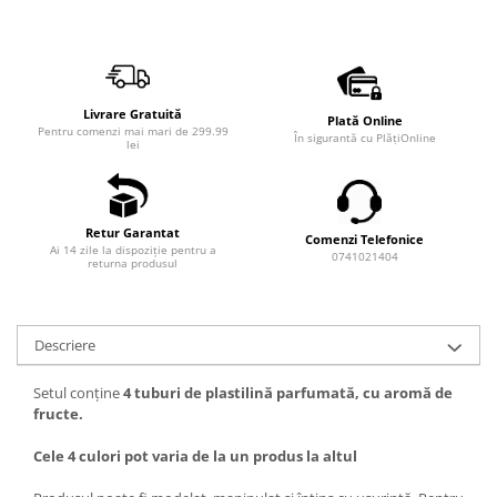
Livrare Gratuită
Plată Online
Pentru comenzi mai mari de 299.99
În sigurantă cu PlățiOnline
lei
Retur Garantat
Comenzi Telefonice
Ai 14 zile la dispoziție pentru a
0741021404
returna produsul
Descriere
Setul conține
4 tuburi de plastilină parfumată, cu aromă de
fructe.
Cele 4 culori pot varia de la un produs la altul