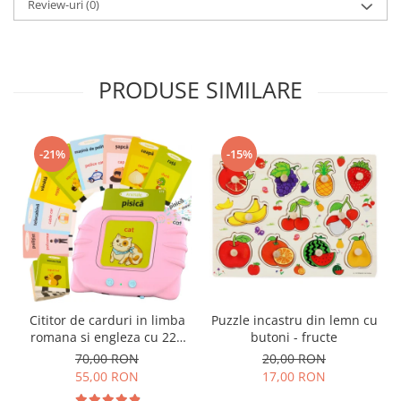
Review-uri
(0)
PRODUSE SIMILARE
-21%
-15%
Cititor de carduri in limba
Puzzle incastru din lemn cu
romana si engleza cu 224
butoni - fructe
de imagini si sunete,
70,00 RON
20,00 RON
incarcare USB
55,00 RON
17,00 RON