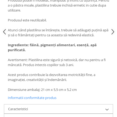
Produsul poate fi modelat, manipulat și întins cu ușurință. Pentru
a o păstra moale, plastilina trebuie inchisă ermetic in cutie dupa
utilizare.
Produsul este reutilizabil.
Atunci când plastilina se întărește, trebuie să adăugați puțină apă
și să o frământați pentru ca aceasta să redevină elastică.
Ingrediente: făină, pigmenți alimentari, esență, apă
purificată.
Avertisment: Plastilina este sigură și netoxică, dar nu pentru a fi
mâncată. Produs interzis copiilor sub 3 ani.
Acest produs contribuie la dezvoltarea motricității fine, a
imaginației, creativității și îndemânării.
Dimensiune ambalaj: 21 cm x 5,5 cm x 5,2 cm
Informatii conformitate produs
Caracteristici