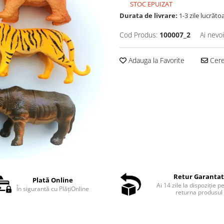
STOC EPUIZAT
Durata de livrare:
1-3 zile lucrăto
Cod Produs:
100007_2
Ai nevo
Adauga la Favorite
Cere 
Retur Garanta
Plată Online
Ai 14 zile la dispoziție p
În sigurantă cu PlățiOnline
returna produsul