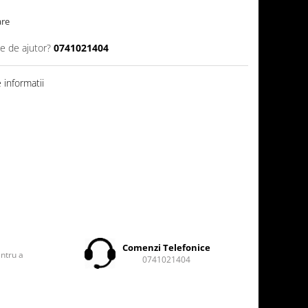
are
ie de ajutor?
0741021404
informatii
t
Comenzi Telefonice
entru a
0741021404