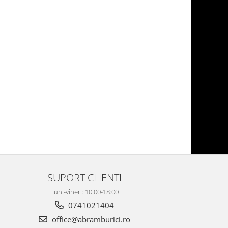
SUPORT CLIENTI
Luni-vineri: 10:00-18:00
0741021404
office@abramburici.ro