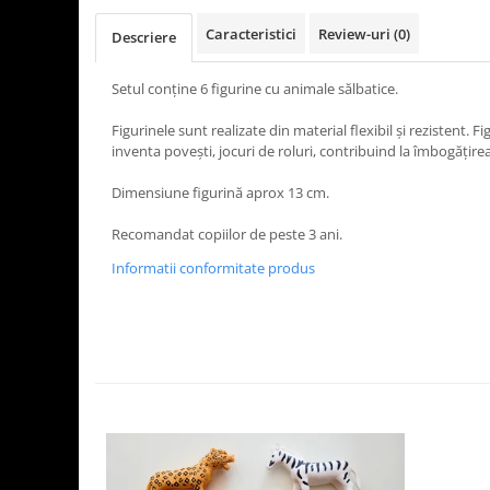
Caracteristici
Review-uri
(0)
Descriere
Setul conţine 6 figurine cu animale sălbatice.
Figurinele sunt realizate din material flexibil şi rezistent. Fi
inventa poveşti, jocuri de roluri, contribuind la îmbogăţirea 
Dimensiune figurină aprox 13 cm.
Recomandat copiilor de peste 3 ani.
Informatii conformitate produs