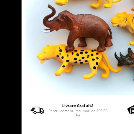
Usborne
Livrare Gratuită
Pentru comenzi mai mari de 299.99
lei