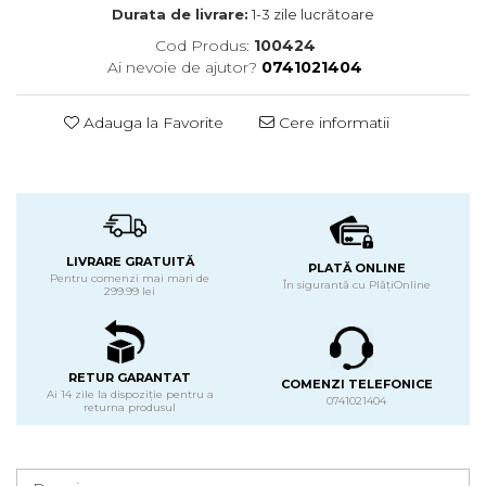
Durata de livrare:
1-3 zile lucrătoare
Cod Produs:
100424
Ai nevoie de ajutor?
0741021404
Adauga la Favorite
Cere informatii
LIVRARE GRATUITĂ
PLATĂ ONLINE
Pentru comenzi mai mari de
În sigurantă cu PlățiOnline
299.99 lei
RETUR GARANTAT
COMENZI TELEFONICE
Ai 14 zile la dispoziție pentru a
0741021404
returna produsul