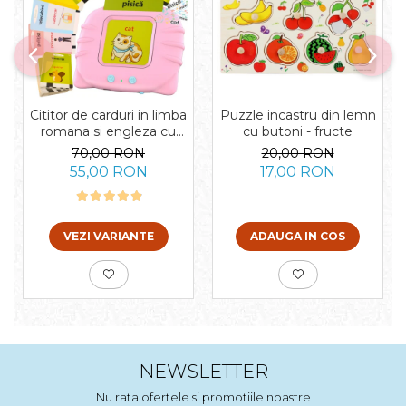
Cititor de carduri in limba
Puzzle incastru din lemn
romana si engleza cu
cu butoni - fructe
224 de imagini si sunete,
70,00 RON
20,00 RON
incarcare USB
55,00 RON
17,00 RON
VEZI VARIANTE
ADAUGA IN COS
NEWSLETTER
Nu rata ofertele si promotiile noastre