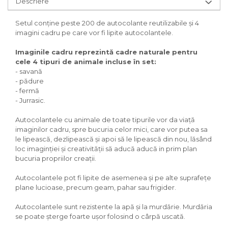
Descriere
Setul conține peste 200 de autocolante reutilizabile și 4
imagini cadru pe care vor fi lipite autocolantele.
Imaginile cadru reprezintă cadre naturale pentru
cele 4 tipuri de animale incluse în set:
- savană
- pădure
- fermă
- Jurrasic.
Autocolantele cu animale de toate tipurile vor da viață
imaginilor cadru, spre bucuria celor mici, care vor putea sa
le lipească, dezlipească și apoi să le lipească din nou, lăsând
loc imaginției și creativității să aducă aducă in prim plan
bucuria propriilor creații.
Autocolantele pot fi lipite de asemenea și pe alte suprafețe
plane lucioase, precum geam, pahar sau frigider.
Autocolantele sunt rezistente la apă și la murdărie. Murdăria
se poate șterge foarte ușor folosind o cârpă uscată.