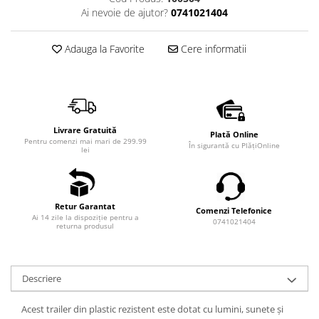
Ai nevoie de ajutor?
0741021404
Adauga la Favorite
Cere informatii
Livrare Gratuită
Plată Online
Pentru comenzi mai mari de 299.99
În sigurantă cu PlățiOnline
lei
Retur Garantat
Comenzi Telefonice
Ai 14 zile la dispoziție pentru a
0741021404
returna produsul
Descriere
Acest trailer din plastic rezistent este dotat cu lumini, sunete şi