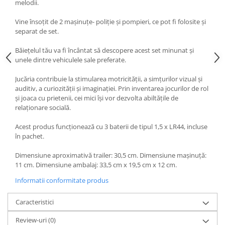
melodii.
Vine însoţit de 2 maşinuţe- poliţie şi pompieri, ce pot fi folosite şi
separat de set.
Băieţelul tău va fi încântat să descopere acest set minunat şi
unele dintre vehiculele sale preferate.
Jucăria contribuie la stimularea motricităţii, a simţurilor vizual şi
auditiv, a curiozităţii şi imaginaţiei. Prin inventarea jocurilor de rol
şi joaca cu prietenii, cei mici îşi vor dezvolta abiltăţile de
relaţionare socială.
Acest produs funcţionează cu 3 baterii de tipul 1,5 x LR44, incluse
în pachet.
Dimensiune aproximativă trailer: 30,5 cm. Dimensiune maşinuţă:
11 cm. Dimensiune ambalaj: 33,5 cm x 19,5 cm x 12 cm.
Informatii conformitate produs
Caracteristici
Review-uri
(0)