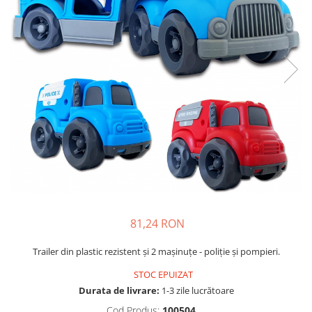
Usborne
81,24 RON
Trailer din plastic rezistent şi 2 maşinuţe - poliţie şi pompieri.
STOC EPUIZAT
Durata de livrare:
1-3 zile lucrătoare
Cod Produs:
100504