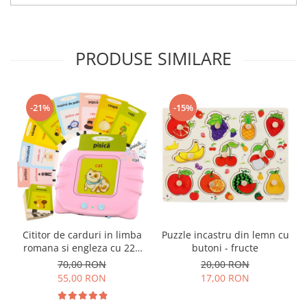
PRODUSE SIMILARE
-21%
-15%
Cititor de carduri in limba
Puzzle incastru din lemn cu
romana si engleza cu 224
butoni - fructe
de imagini si sunete,
70,00 RON
20,00 RON
incarcare USB
55,00 RON
17,00 RON