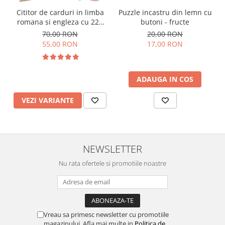
Cititor de carduri in limba
Puzzle incastru din lemn cu
romana si engleza cu 224
butoni - fructe
de imagini si sunete,
70,00 RON
20,00 RON
incarcare USB
55,00 RON
17,00 RON
ADAUGA IN COS
VEZI VARIANTE
NEWSLETTER
Nu rata ofertele si promotiile noastre
Vreau sa primesc newsletter cu promotiile
magazinului. Afla mai multe in
Politica de