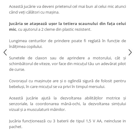
Această jucărie va deveni prietenul cel mai bun al celui mic atunci
când veţi călători cu maşina.
Jucăria se ataşează uşor la tetiera scaunului din faţa celui
mic
, cu ajutorul a 2 cleme din plastic rezistent.
Lungimea centurilor de prindere poate fi reglată în funcţie de
înălţimea copilului.
Sunetele de claxon sau de aprindere a motorului, cât şi
schimbătorul de viteze, vor face din micuţul tău un adevărat pilot
de curse.
Covoraşul cu maşinuţe are şi o oglindă sigură de folosit pentru
bebeluşi, în care micuţul se va privi în timpul mersului.
Această jucărie ajută la dezvoltarea abilităţilor motrice şi
senzoriale, la coordonarea mână-ochi, la dezvoltarea simţului
vizual şi a musculaturii mâinilor.
Jucăria funcţionează cu 3 baterii de tipul 1,5 V AA, neincluse in
pachet.