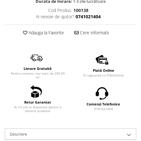
Durata de livrare:
1-3 zile lucrătoare
Cod Produs:
100138
Ai nevoie de ajutor?
0741021404
Adauga la Favorite
Cere informatii
Livrare Gratuită
Plată Online
Pentru comenzi mai mari de 299.99
În sigurantă cu PlățiOnline
lei
Retur Garantat
Comenzi Telefonice
Ai 14 zile la dispoziție pentru a
0741021404
returna produsul
Descriere