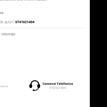
are
de ajutor?
0741021404
informatii
t
Comenzi Telefonice
entru a
0741021404