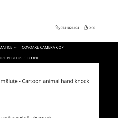
0741021404
0,00
MATICE
COVOARE CAMERA COPII
IRE BEBELUSI SI COPII
nimăluţe - Cartoon animal hand knock
spunzătoare celor 8 note muzicale