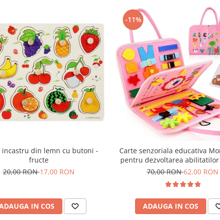
-11%
 incastru din lemn cu butoni -
Carte senzoriala educativa Mo
fructe
pentru dezvoltarea abilitatilor
model sirene/litere roz
20,00 RON
17,00 RON
70,00 RON
62,00 RON
ADAUGA IN COS
ADAUGA IN COS