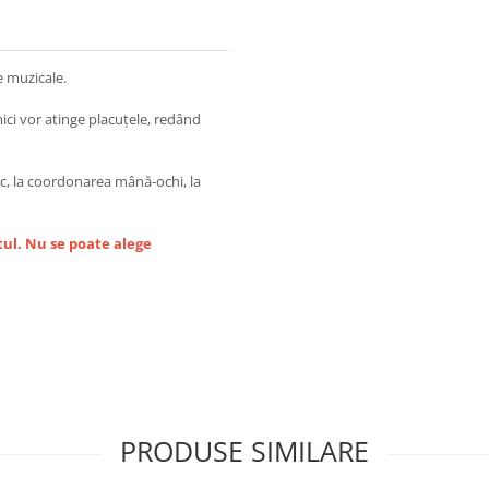
e muzicale.
mici vor atinge placuţele, redând
tic, la coordonarea mână-ochi, la
ltul. Nu se poate alege
PRODUSE SIMILARE