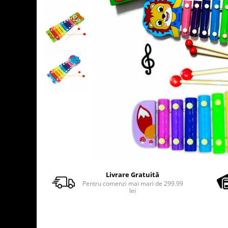
Usborne
Livrare Gratuită
Pentru comenzi mai mari de 299.99
lei