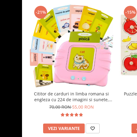
-21%
-15%
Cititor de carduri in limba romana si
Puzzle
engleza cu 224 de imagini si sunete,
incarcare USB
70,00 RON
55,00 RON
VEZI VARIANTE