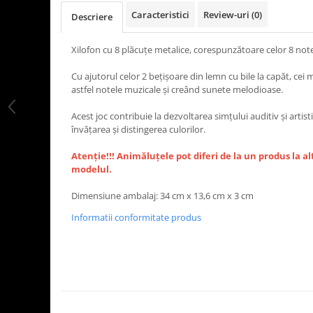
Caracteristici
Review-uri
(0)
Descriere
Xilofon cu 8 plăcuţe metalice, corespunzătoare celor 8 not
Cu ajutorul celor 2 beţişoare din lemn cu bile la capăt, cei 
astfel notele muzicale şi creând sunete melodioase.
Acest joc contribuie la dezvoltarea simţului auditiv şi artis
învăţarea şi distingerea culorilor.
Atenţie!!! Animăluţele pot diferi de la un produs la a
modelul.
Dimensiune ambalaj: 34 cm x 13,6 cm x 3 cm
Informatii conformitate produs