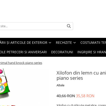
ĂRII ȘI ARTICOLE DE EXTERIOR
RECHIZITE
COSTUMATII TE
OLE PETRECERI SI ANIVERSARI
DECORATIUNI
INGRIJIRE SI HRAN
animal hand knock piano series
Xilofon din lemn cu a
piano series
Altele
40,66 RON
35,58 RON
Xilofon cu 8 plăcuţe metalice, core