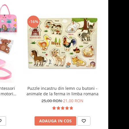
-16%
-35%
Puzzle incastru din lemn cu butoni -
ntessori
Joc sortar
animale de la ferma in limba romana
 motorii
25,00 RON
21,00 RON
6
ADAUGA IN COS
AD