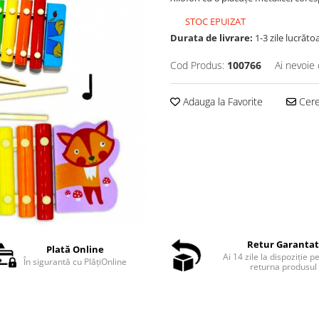
STOC EPUIZAT
Durata de livrare:
1-3 zile lucrăto
Cod Produs:
100766
Ai nevoie 
Adauga la Favorite
Cere 
Retur Garanta
Plată Online
Ai 14 zile la dispoziție p
În sigurantă cu PlățiOnline
returna produsul