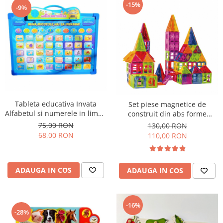
-15%
-9%
Tableta educativa Invata
Set piese magnetice de
Alfabetul si numerele in limba
construit din abs forme
romana
geometrice Magnetic Tiles 88
75,00 RON
130,00 RON
de piese
68,00 RON
110,00 RON
ADAUGA IN COS
ADAUGA IN COS
-16%
-28%