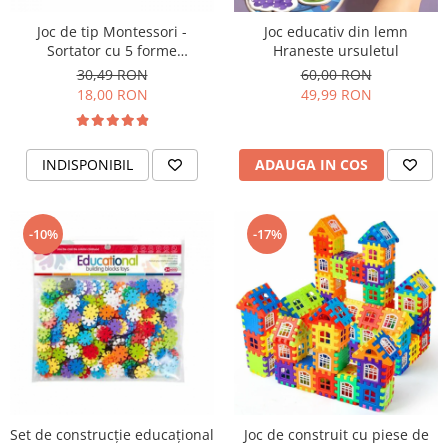
Joc de tip Montessori -
Joc educativ din lemn
Sortator cu 5 forme
Hraneste ursuletul
geometrice
30,49 RON
60,00 RON
18,00 RON
49,99 RON
INDISPONIBIL
ADAUGA IN COS
-10%
-17%
Set de construcţie educaţional
Joc de construit cu piese de