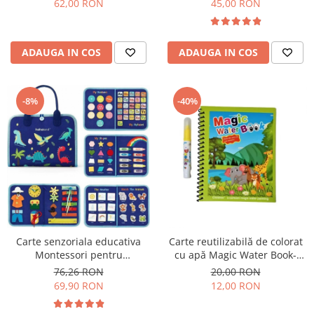
62,00 RON
45,00 RON
ADAUGA IN COS
ADAUGA IN COS
-8%
-40%
Carte senzoriala educativa
Carte reutilizabilă de colorat
Montessori pentru
cu apă Magic Water Book-
dezvoltarea abilitatilor motorii
animale
76,26 RON
20,00 RON
model dinozauri albastru 8
69,90 RON
12,00 RON
pagini