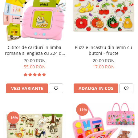
Usborne
Cititor de carduri in limba
Puzzle incastru din lemn cu
romana si engleza cu 224 de
butoni - fructe
imagini si sunete, incarcare
70,00 RON
20,00 RON
USB
55,00 RON
17,00 RON
VEZI VARIANTE
ADAUGA IN COS
-11%
-16%