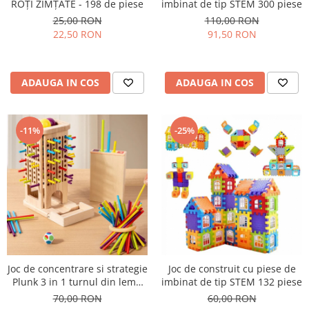
ROŢI ZIMŢATE - 198 de piese
imbinat de tip STEM 300 piese
25,00 RON
110,00 RON
22,50 RON
91,50 RON
ADAUGA IN COS
ADAUGA IN COS
-11%
-25%
Joc de concentrare si strategie
Joc de construit cu piese de
Plunk 3 in 1 turnul din lemn
imbinat de tip STEM 132 piese
cu betisoare si bile colorate
70,00 RON
60,00 RON