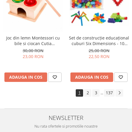
Joc din lemn Montessori cu
Set de construcţie educaţional
bile si ciocan Cutia
cuburi Six Dimensions - 100
Permanentei
de piese
30,00 RON
25,00 RON
23,00 RON
22,50 RON
ADAUGA IN COS
ADAUGA IN COS
1
2
3
137
...
NEWSLETTER
Nu rata ofertele si promotiile noastre