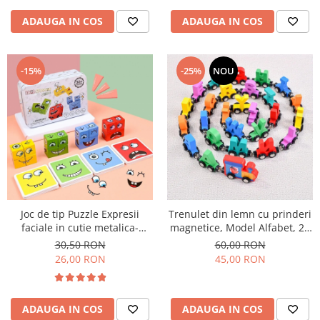
ADAUGA IN COS
ADAUGA IN COS
-15%
-25%
NOU
Joc de tip Puzzle Expresii
Trenulet din lemn cu prinderi
faciale in cutie metalica-
magnetice, Model Alfabet, 26
Expression puzzle building
Litere
30,50 RON
60,00 RON
blocks
26,00 RON
45,00 RON
ADAUGA IN COS
ADAUGA IN COS