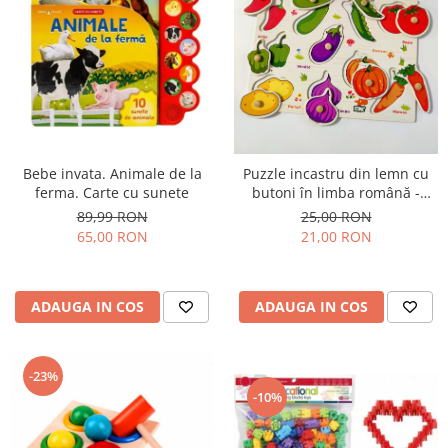
Bebe invata. Animale de la
Puzzle incastru din lemn cu
ferma. Carte cu sunete
butoni în limba română -
LEGUME
89,99 RON
25,00 RON
65,00 RON
21,00 RON
ADAUGA IN COS
ADAUGA IN COS
-23%
-10%