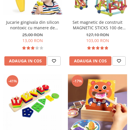
Jucarie gingivala din silicon
Set magnetic de construit
nontoxic cu manere de
MAGNETIC STICKS 100 de
prindere si periuta de dinti
piese STEM
25,00 RON
127,10 RON
bebelusi 2 in 1 banana
13,00 RON
103,00 RON
ADAUGA IN COS
ADAUGA IN COS
-41%
-17%