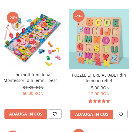
-20%
-26%
Joc multifunctional
PUZZLE LITERE ALFABET din
Montessori din lemn - pescuit
lemn în relief
magnetic, puzzle familia,
81,33 RON
15,00 RON
meserii, cifre, fructe, animale,
60,00 RON
12,00 RON
vehicule
ADAUGA IN COS
ADAUGA IN COS