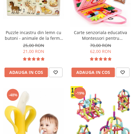
Puzzle incastru din lemn cu
Carte senzoriala educativa
butoni - animale de la ferma
Montessori pentru
in limba romana
dezvoltarea abilitatilor motorii
25,00 RON
70,00 RON
model sirene/litere roz
21,00 RON
62,00 RON
ADAUGA IN COS
ADAUGA IN COS
-19%
-48%