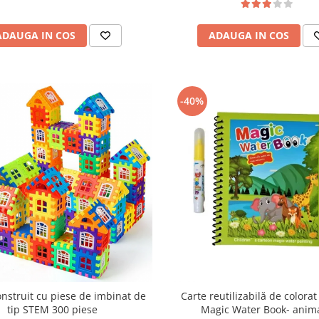
ADAUGA IN COS
ADAUGA IN COS
-40%
onstruit cu piese de imbinat de
Carte reutilizabilă de colora
tip STEM 300 piese
Magic Water Book- anim