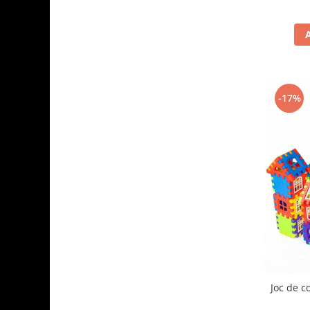
-17%
Joc de c