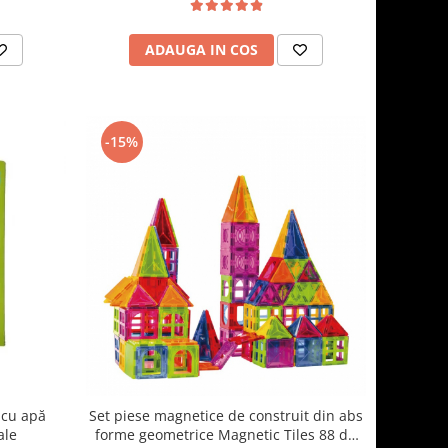
ADAUGA IN COS
-15%
t cu apă
Set piese magnetice de construit din abs
ale
forme geometrice Magnetic Tiles 88 de