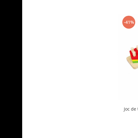
-41%
Joc de 