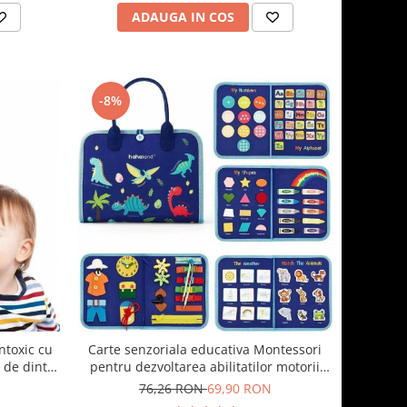
ADAUGA IN COS
-8%
ontoxic cu
Carte senzoriala educativa Montessori
 de dinti
pentru dezvoltarea abilitatilor motorii
a
model dinozauri albastru 8 pagini
76,26 RON
69,90 RON