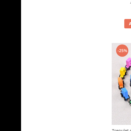
-25%
Trenulet 