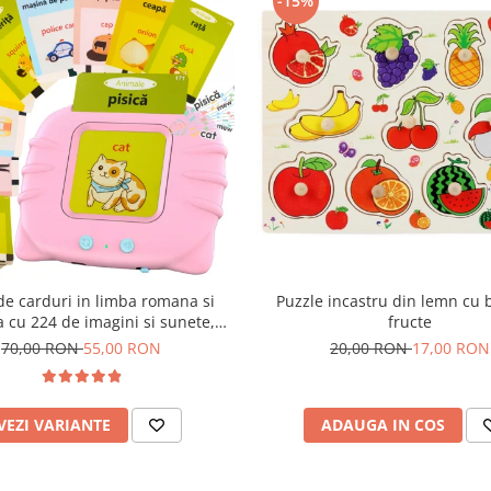
-15%
 de carduri in limba romana si
Puzzle incastru din lemn cu 
 cu 224 de imagini si sunete,
fructe
incarcare USB
70,00 RON
55,00 RON
20,00 RON
17,00 RON
VEZI VARIANTE
ADAUGA IN COS