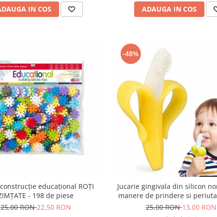
ADAUGA IN COS
ADAUGA IN COS
-48%
 construcţie educaţional ROŢI
Jucarie gingivala din silicon n
ZIMŢATE - 198 de piese
manere de prindere si periuta
bebelusi 2 in 1 banan
25,00 RON
22,50 RON
25,00 RON
13,00 RON