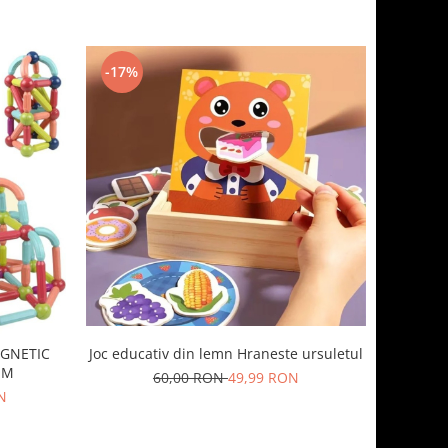
-17%
AGNETIC
Joc educativ din lemn Hraneste ursuletul
EM
60,00 RON
49,99 RON
N