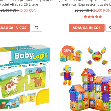
Model Alfabet, 26 Litere
metalica- Expression puzzle 
blocks
60,00 RON
45,00 RON
30,50 RON
26,00 RON
ADAUGA IN COS
ADAUGA IN COS
-25%