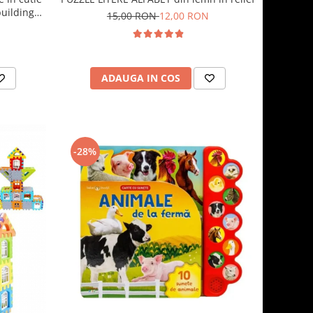
building
15,00 RON
12,00 RON
ADAUGA IN COS
-28%