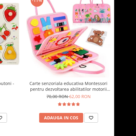
-11%
butoni -
Carte senzoriala educativa Montessori
pentru dezvoltarea abilitatilor motorii
model sirene/litere roz
70,00 RON
62,00 RON
ADAUGA IN COS