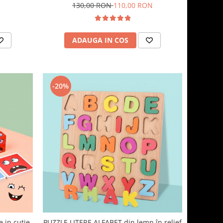
piese
130,00 RON
110,00 RON
ADAUGA IN COS
-20%
e in cutie
PUZZLE LITERE ALFABET din lemn în relief