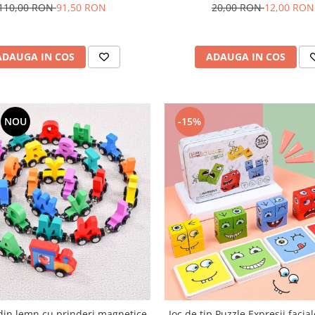
110,00 RON
91,50 RON
20,00 RON
12,00 RON
ADAUGA IN COS
ADAUGA IN COS
NOU
-15%
din lemn cu prinderi magnetice,
Joc de tip Puzzle Expresii facial