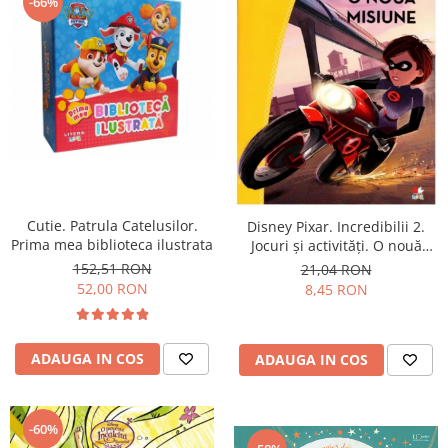
-66%
Usborne
Cutie. Patrula Catelusilor.
Disney Pixar. Incredibilii 2.
Prima mea biblioteca ilustrata
Jocuri și activități. O nouă
misiune
152,51 RON
21,04 RON
52,00 RON
8,45 RON
ADAUGA IN COS
ADAUGA IN COS
-60%