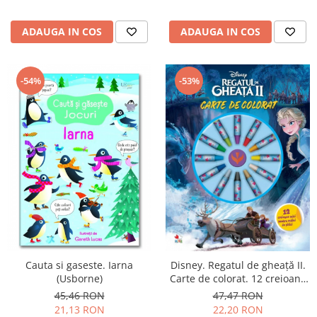
ADAUGA IN COS
ADAUGA IN COS
-53%
-54%
Cauta si gaseste. Iarna
Disney. Regatul de gheață II.
(Usborne)
Carte de colorat. 12 creioane
mici pentru mâini de pitici
45,46 RON
47,47 RON
21,13 RON
22,20 RON