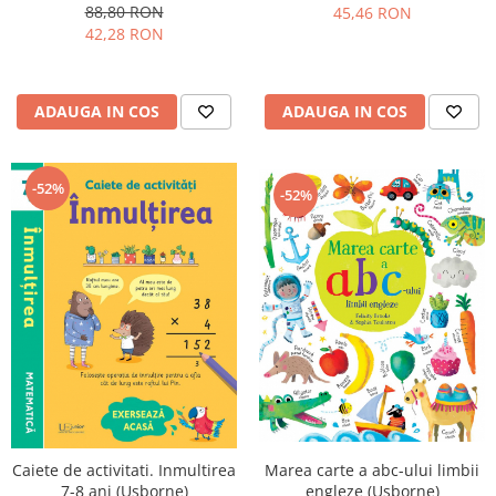
88,80 RON
45,46 RON
42,28 RON
ADAUGA IN COS
ADAUGA IN COS
-52%
-52%
Caiete de activitati. Inmultirea
Marea carte a abc-ului limbii
7-8 ani (Usborne)
engleze (Usborne)