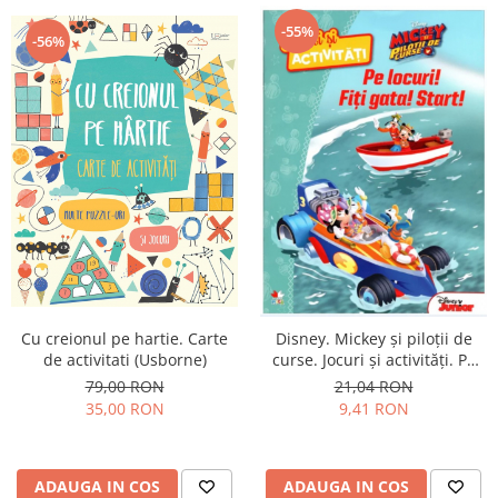
-55%
-56%
Cu creionul pe hartie. Carte
Disney. Mickey și piloții de
de activitati (Usborne)
curse. Jocuri și activități. Pe
locuri! Fiți gata! Start!
79,00 RON
21,04 RON
35,00 RON
9,41 RON
ADAUGA IN COS
ADAUGA IN COS