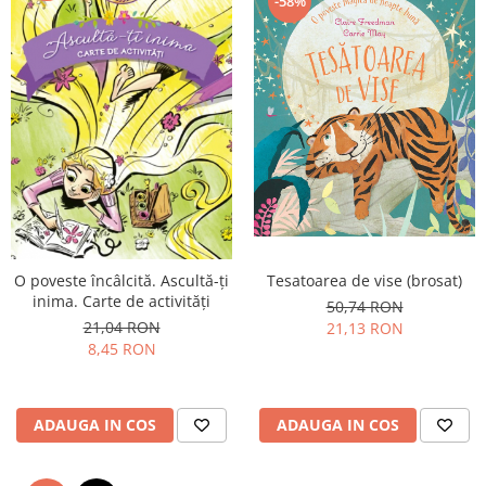
-58%
O poveste încâlcită. Ascultă-ți
Tesatoarea de vise (brosat)
inima. Carte de activități
50,74 RON
21,04 RON
21,13 RON
8,45 RON
ADAUGA IN COS
ADAUGA IN COS