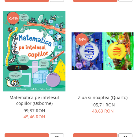
-54%
-54%
Ziua si noaptea (Quarto)
Matematica pe intelesul
copiilor (Usborne)
105,71 RON
99,37 RON
48,63 RON
45,46 RON