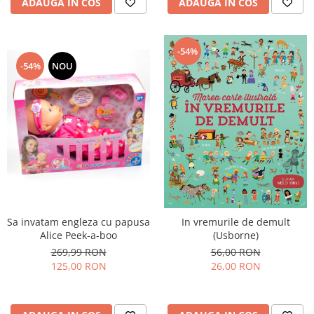
ADAUGA IN COS
ADAUGA IN COS
-54%
-54%
NOU
Sa invatam engleza cu papusa
In vremurile de demult
Alice Peek-a-boo
(Usborne)
269,99 RON
56,00 RON
125,00 RON
26,00 RON