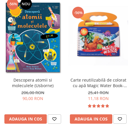
-56%
NOU
-56%
Descopera atomii si
Carte reutilizabilă de colorat
moleculele (Usborne)
cu apă Magic Water Book-
DINOZAURI
206,00 RON
25,41 RON
90,00 RON
11,18 RON
ADAUGA IN COS
ADAUGA IN COS