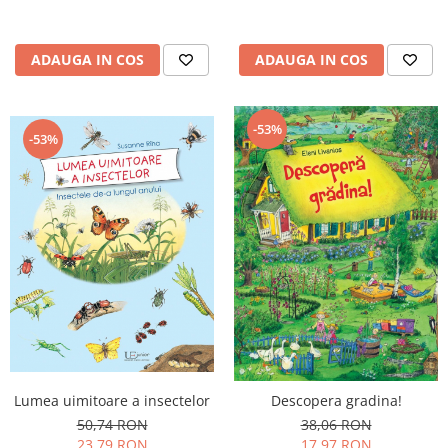
ADAUGA IN COS
ADAUGA IN COS
-53%
-53%
Lumea uimitoare a insectelor
Descopera gradina!
50,74 RON
38,06 RON
23,79 RON
17,97 RON