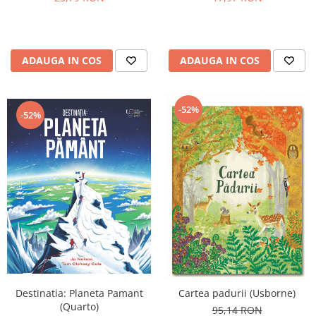
ADAUGA IN COS
ADAUGA IN COS
-52%
-52%
Destinatia: Planeta Pamant
Cartea padurii (Usborne)
(Quarto)
95,14 RON