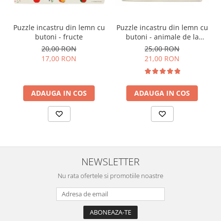
Puzzle incastru din lemn cu
Puzzle incastru din lemn cu
butoni - fructe
butoni - animale de la
ferma in limba romana
20,00 RON
25,00 RON
17,00 RON
21,00 RON
ADAUGA IN COS
ADAUGA IN COS
NEWSLETTER
Nu rata ofertele si promotiile noastre