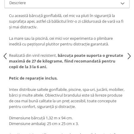
Descriere
Cu această bărcuță gonflabilă, cel mic va pluti în siguranță la
suprafața apei, astfel că bălăcitul într-o zi călduroasă de vară va fi
și mai distractiv.
La mare sau la piscină, cei mici vor experimenta o plimbare
inedită cu peștișorul plutitor pentru distracție garantată.
Realizată din vinil rezistent,
bărcuța poate suporta o greutate
maximă de 27 de kilograme, fiind recomandată pentru
copii de la 3 la 6 ani.
Petic de reparație inclus.
Intex distribuie saltele gonflabile, piscine, spa-uri, jucării, mobilier,
bărci și multe altele. Obiectivul brandului este să livreze produse
de cea mai bună calitate la un preț accesibil, toate concepute
pentru confort, siguranță și distracție.
Dimensiune bărcuță 1,32 m x 94 cm.
Dimensiune ambalaj: 25 cm x 25 cm x 3.