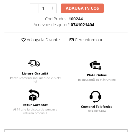
ADAUGA IN COS
Cod Produs:
100244
Ai nevoie de ajutor?
0741021404
Adauga la Favorite
Cere informatii
Livrare Gratuită
Plată Online
Pentru comenzi mai mari de 299.99
În sigurantă cu PlățiOnline
lei
Retur Garantat
Comenzi Telefonice
Ai 14 zile la dispoziție pentru a
0741021404
returna produsul