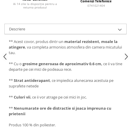
Comenzi Telefonice
Ai 14 zile la dispoziție pentru a
0741021404
returna produsul
Descriere
** Acest covor, produs dintr-un
material rezistent, moale la
atingere
, va completa armonios atmosfera din camera micutului
tau.
** Cu o
grosime generoasa de aproximativ 0.6 cm,
ce ii va tine
departe pe cei mici de podeaua rece.
**
Strat antiderapant
, ce impiedica alunecarea acestuia pe
suprafete netede
**
Culori vii
, ce ii vor atrage pe cei mici in joc.
**
Nenumarate ore de distractie si joaca impreuna cu
prietenii
Produs 100 % din poliester.