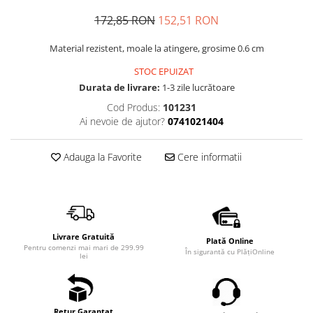
172,85 RON
152,51 RON
Material rezistent, moale la atingere, grosime 0.6 cm
STOC EPUIZAT
Durata de livrare:
1-3 zile lucrătoare
Cod Produs:
101231
Ai nevoie de ajutor?
0741021404
Adauga la Favorite
Cere informatii
Livrare Gratuită
Plată Online
Pentru comenzi mai mari de 299.99
În sigurantă cu PlățiOnline
lei
Retur Garantat