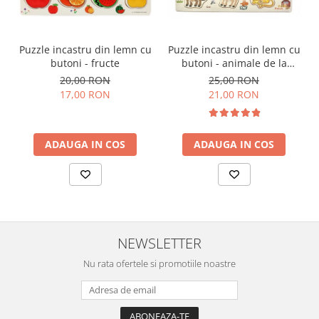
Puzzle incastru din lemn cu
Puzzle incastru din lemn cu
butoni - fructe
butoni - animale de la
ferma in limba romana
20,00 RON
25,00 RON
17,00 RON
21,00 RON
ADAUGA IN COS
ADAUGA IN COS
NEWSLETTER
Nu rata ofertele si promotiile noastre