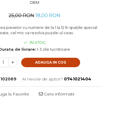
OEM
25,00 RON
18,00 RON
ea pieselor cu numere de la 1 la 12 în spaţiile special
eate, cel mic va rezolva puzzle-ul ceas.
IN STOC
Durata de livrare:
1-3 zile lucrătoare
ADAUGA IN COS
102069
Ai nevoie de ajutor?
0741021404
ga la Favorite
Cere informatii