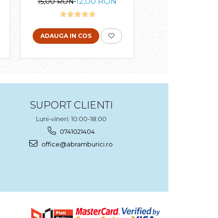
12,00 RON
21,
15,00 RON
25,00 RON
ADAUGA IN COS
ADAUGA IN COS
SUPORT CLIENTI
Luni-vineri: 10:00-18:00
0741021404
office@abramburici.ro