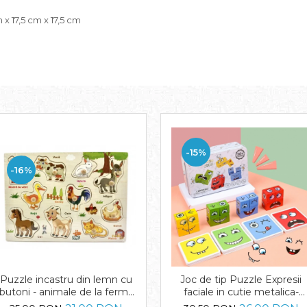
x 17,5 cm x 17,5 cm
-15%
-16%
Puzzle incastru din lemn cu
Joc de tip Puzzle Expresii
butoni - animale de la ferma
faciale in cutie metalica-
in limba romana
Expression puzzle building