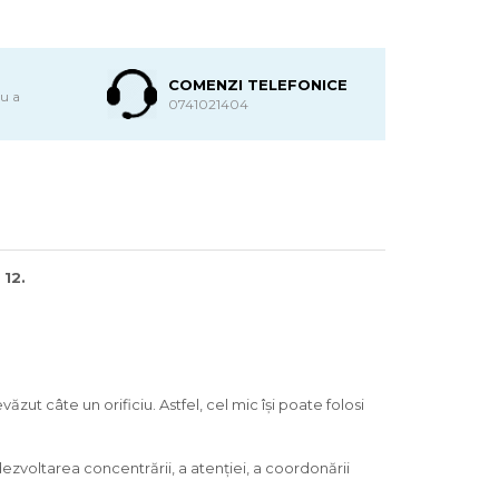
COMENZI TELEFONICE
ru a
0741021404
 12.
ăzut câte un orificiu. Astfel, cel mic își poate folosi
ezvoltarea concentrării, a atenţiei, a coordonării