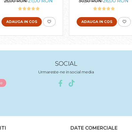
21,00 RON
26,00 RON
25,00 RON
30,50 RON
blocks
ADAUGA IN COS
ADAUGA IN COS
SOCIAL
Urmareste-ne in social media
NTI
DATE COMERCIALE