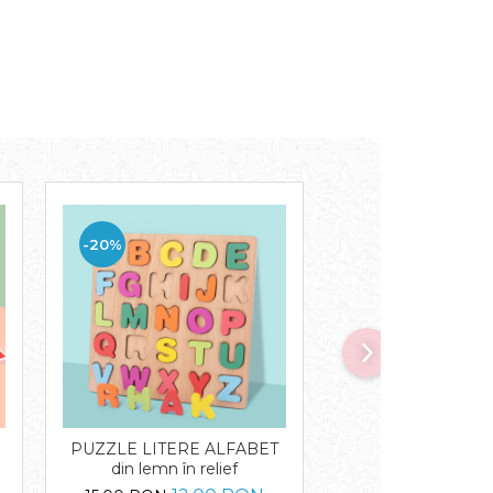
-20%
-16%
PUZZLE LITERE ALFABET
Puzzle incastru di
din lemn în relief
butoni în limba 
LEGUME