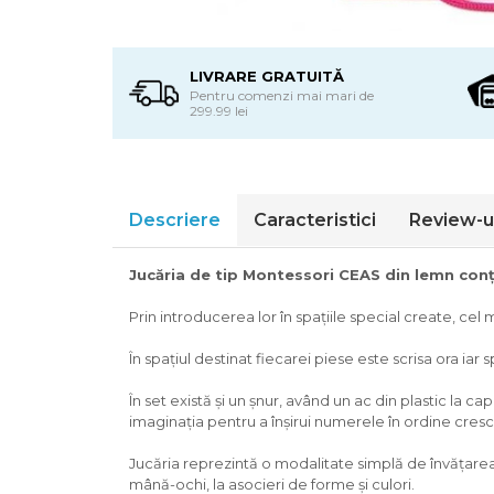
LIVRARE GRATUITĂ
Pentru comenzi mai mari de
299.99 lei
Descriere
Caracteristici
Review-u
Jucăria de tip Montessori CEAS din lemn conţ
Prin introducerea lor în spaţiile special create, cel 
În spațiul destinat fiecarei piese este scrisa ora ia
În set există și un șnur, având un ac din plastic la ca
imaginația pentru a înșirui numerele în ordine cresc
Jucăria reprezintă o modalitate simplă de învăţarea 
mână-ochi, la asocieri de forme şi culori.