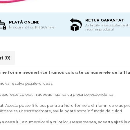
RETUR GARANTAT
PLATĂ ONLINE
Ai 14 zile la dispoziție pent
În sigurantă cu PlățiOnline
returna produsul
ri
(0)
ine forme geometrice frumos colorate cu numerele de la 1 la
mic va rezolva puzzle-ul ceas.
r spatiul este colorat in aceeasi nuanta cu piesa corespondenta.
pat. Acesta poate fi folosit pentru a înșirui formele din lemn, care au prev
ătoare sau descrescătoare, sau le poate sorta în funcție de culori.
a ceasului, a numerelor şi a culorilor. Deasemenea, aceasta ajută la d