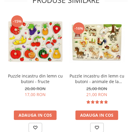
PRODUSE SIMILARE
-15%
-16%
Puzzle incastru din lemn cu
Puzzle incastru din lemn cu
butoni - fructe
butoni - animale de la
ferma in limba romana
20,00 RON
25,00 RON
17,00 RON
21,00 RON
ADAUGA IN COS
ADAUGA IN COS