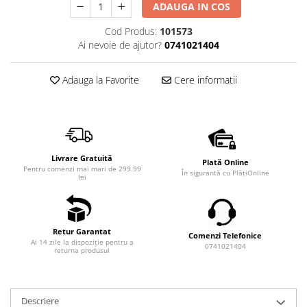
ADAUGA IN COS
Cod Produs:
101573
Ai nevoie de ajutor?
0741021404
Adauga la Favorite
Cere informatii
Livrare Gratuită
Plată Online
Pentru comenzi mai mari de 299.99
În sigurantă cu PlățiOnline
lei
Retur Garantat
Comenzi Telefonice
Ai 14 zile la dispoziție pentru a
0741021404
returna produsul
Descriere