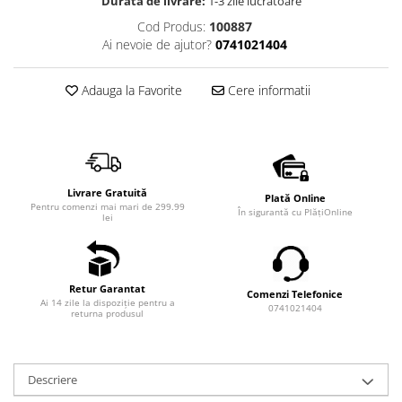
Durata de livrare:
1-3 zile lucrătoare
Cod Produs:
100887
Ai nevoie de ajutor?
0741021404
Adauga la Favorite
Cere informatii
Livrare Gratuită
Plată Online
Pentru comenzi mai mari de 299.99
În sigurantă cu PlățiOnline
lei
Retur Garantat
Comenzi Telefonice
Ai 14 zile la dispoziție pentru a
0741021404
returna produsul
Descriere