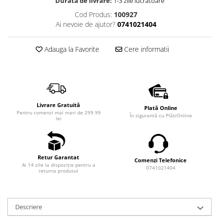
Durata de livrare:
1-3 zile lucrătoare
Cod Produs:
100927
Ai nevoie de ajutor?
0741021404
Adauga la Favorite
Cere informatii
Livrare Gratuită
Plată Online
Pentru comenzi mai mari de 299.99
În sigurantă cu PlățiOnline
lei
Retur Garantat
Comenzi Telefonice
Ai 14 zile la dispoziție pentru a
0741021404
returna produsul
Descriere